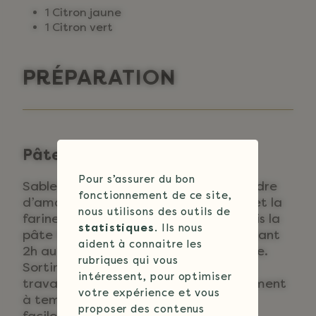
1 Citron jaune
1 Citron vert
PRÉPARATION
Pâte sucrée
Pour s’assurer du bon
Sabler le beurre, le sucre glace, la poudre
fonctionnement de ce site,
d’amande, le sel, la vanille en poudre et la
nous utilisons des outils de
farine T55, incorporer les œufs. Une fois la
statistiques
. Ils nous
pâte homogène stocker au froid pendant
aident à connaitre les
2h au moins. Beurrer les cercles à tarte.
rubriques qui vous
Sortir la pâte 20 minutes avant de la
intéressent, pour optimiser
travailler pour qu’elle revienne légèrement
votre expérience et vous
à température et la travailler plus
proposer des contenus
facilement.