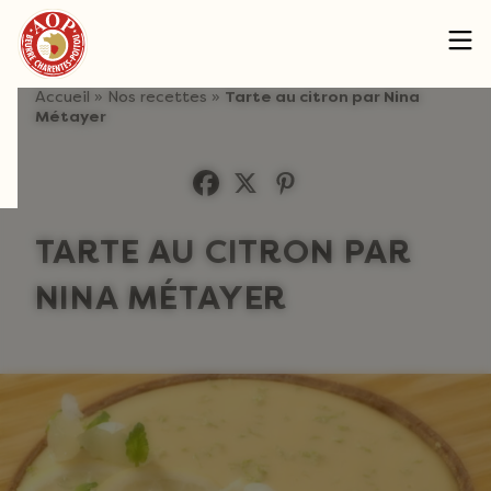
Men
Accueil
»
Nos recettes
»
Tarte au citron par Nina
Métayer
TARTE AU CITRON PAR
NINA MÉTAYER