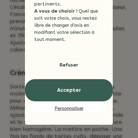
pertinents.
L’étaler avec le rouleau à 3mm d’épaisseur.
A vous de choisir !
Quel que
Foncer des cercles graissés, les laisser
soit votre choix, vous restez
prendre au congélateur pendant 30
libre de changer d’avis en
minutes. Cuire à 180°C pendant 4 minutes
modifiant votre sélection à
et 150°C pendant 25 minutes.
tout moment.
Ajuster la cuisson en fonction de la
coloration de vos fonds de tarte.
Refuser
Crème d’amandes
Sortir votre beurre du réfrigérateur au
Accepter
moins 1h avant de commencer la recette
pour qu’il soit à température ambiante.
Mélanger le beurre avec la cassonade,
Personnaliser
ajouter les oeufs puis la poudre d’amande
et le sel, mélanger pour avoir une texture
bien homogène. La mettre en poche. Une
fois les fonds de tartes cuits, déposer une